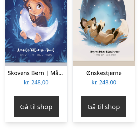
Skovens Børn | Måne
Ønskestjerne
kr.
248,00
kr.
248,00
Gå til shop
Gå til shop